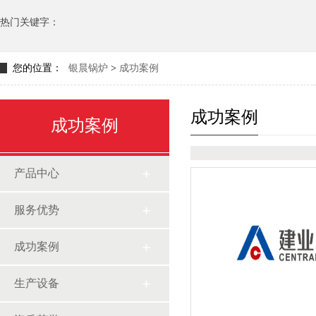
热门关键字：
您的位置：
银晨锅炉
>
成功案例
成功案例
成功案例
产品中心
服务优势
成功案例
生产设备