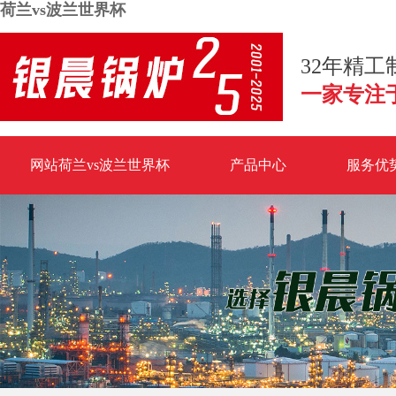
荷兰vs波兰世界杯
32年精
一家专注
网站荷兰vs波兰世界杯
产品中心
服务优
荷兰vs波兰世界杯