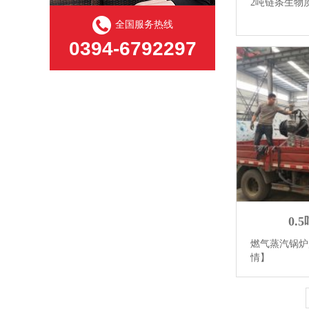
2吨链条生物质
全国服务热线
0394-6792297
0.
燃气蒸汽锅炉,
情】