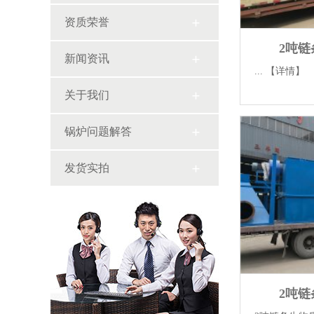
资质荣誉
2吨
新闻资讯
...
【详情】
关于我们
锅炉问题解答
发货实拍
2吨