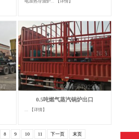
电加热导油炉...
【详情】
0.5吨燃气蒸汽锅炉出口
...
【详情】
8
9
10
11
下一页
末页