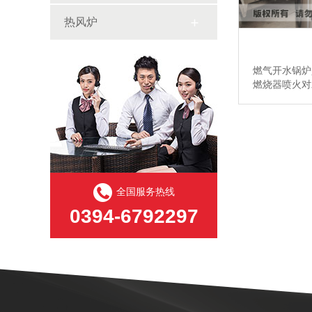
热风炉
燃气开水锅炉
燃烧器喷火对
定水温上限温
炉进入自动保温
全国服务热线
0394-6792297