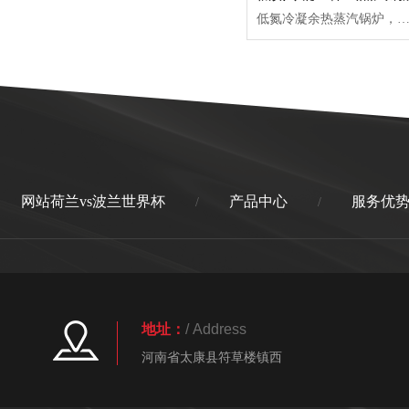
低氮冷凝余热蒸汽锅炉，采用低应力卧式湿背内燃烟气二回程结构，将大量低温受热面布置在本体受压区外，加大蒸汽空间提高蒸汽干燥度，降低锅炉热应力，避免锅炉本体
网站荷兰vs波兰世界杯
产品中心
服务优
/
/
地址：
/ Address
河南省太康县符草楼镇西