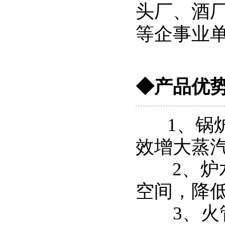
头厂、酒
等企事业
◆
产品优
1、锅炉
效增大蒸
2、炉水
空间，降低
3、火管