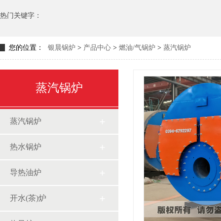
热门关键字：
您的位置：
银晨锅炉
>
产品中心
>
燃油/气锅炉
>
蒸汽锅炉
蒸汽锅炉
蒸汽锅炉
热水锅炉
导热油炉
开水(茶)炉