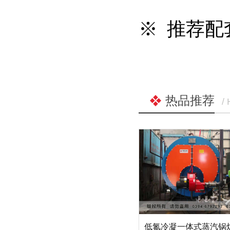
※ 推荐配
热品推荐
/
低氮冷凝一体式蒸汽锅