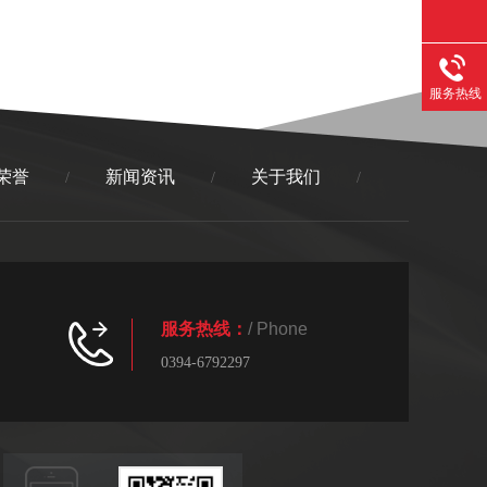
服务热线
荣誉
新闻资讯
关于我们
/
/
/
服务热线：
/ Phone
0394-6792297