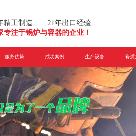
2年精工制造 21年出口经验
家专注于锅炉与容器的企业！
服务优势
成功案例
生产设备
资质