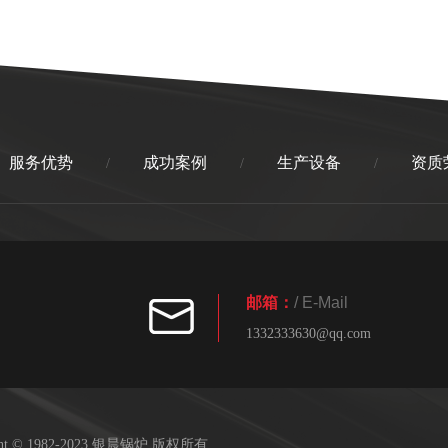
服务优势
成功案例
生产设备
资质
/
/
/
邮箱：
/ E-Mail
1332333630@qq.com
ight © 1982-2023 银晨锅炉 版权所有