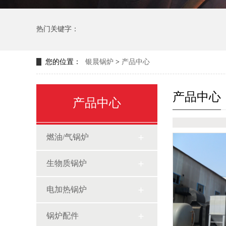
热门关键字：
您的位置：
银晨锅炉
>
产品中心
产品中心
产品中心
燃油/气锅炉
生物质锅炉
电加热锅炉
锅炉配件