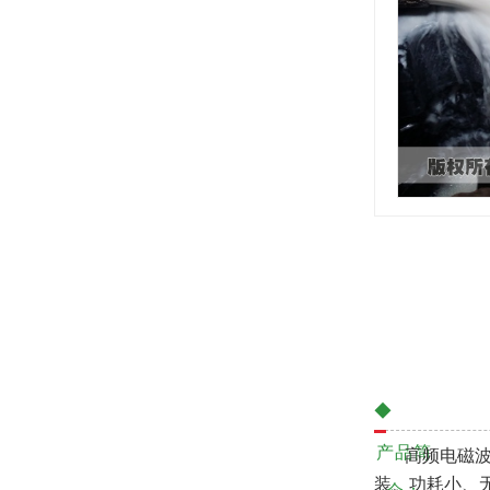
◆
产品简
高频电磁波水
装、功耗小、