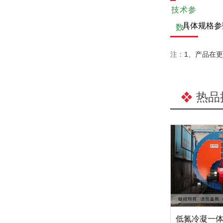
技术参
具体规格参数
数：
注：
1、产品在
热品
低氮冷凝一