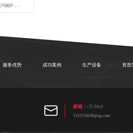
低氮冷凝余热蒸汽锅炉，采用低应力卧式湿背内燃烟气二回程结构，将大量低温受热面布置在本体受压区外，加大蒸汽空间提高蒸汽干燥度，降低锅炉热应力，避免锅炉本体内冷凝腐蚀。
服务优势
成功案例
生产设备
资质
/
/
/
邮箱：
/ E-Mail
1332333630@qq.com