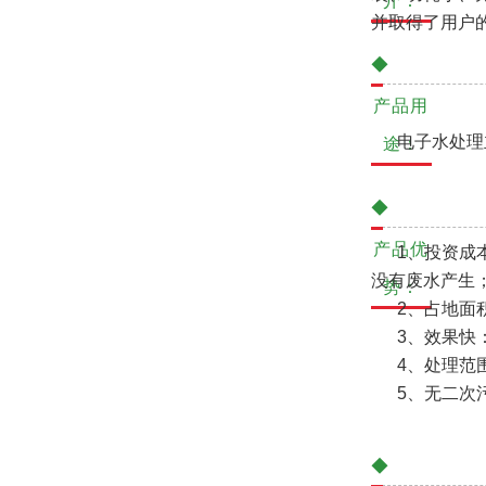
介：
并取得了用户
◆
产品用
电子水处理主
途：
◆
产品优
1、投资成本
没有废水产生
势：
2、占地面积
3、效果快：
4、处理范围
5、无二次污
◆