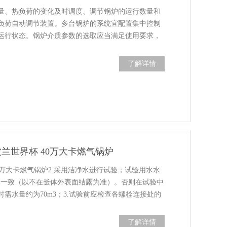
量、热负荷的变化及时调度、调节锅炉的运行数量和
负荷自动调节装置。多台锅炉的系统宜配置集中控制
运行状态。锅炉介质参数的选取应当满足使用要求，
与使用的压力、温度相差过大。9、锅炉的正常排污率
了解详情
兰世界杯 40万大卡燃气锅炉
0万大卡燃气锅炉2.采用洁净水进行试验；试验用水水
体一致（以不在釡体外表面结露为准）。否则在试验中
需水量约为70m3；3.试验前应检查各螺栓连接处的
好；4.升压前容器外表面应保......
了解详情