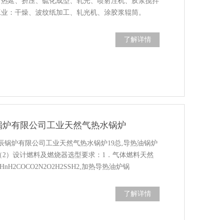
、热延、挤压、硫化成型、轧光、喷射注机、胶浆搅拌
工业：干燥、波纹纸加工、轧光机、涂胶浆辊筒。
热压成型、木材干燥、汽蒸设备。（8）、建材工业：
了解详情
锅炉有限公司工业天然气热水锅炉
锅炉有限公司工业天然气热水锅炉19总,导热油锅炉
5kW（2）设计燃料及燃烧器选型要求：1．气体燃料天然
H2COCO2N2O2H2SSH2,加热导热油炉锅
...
了解详情