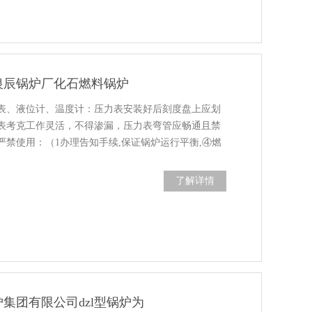
银辰锅炉厂化石燃料锅炉
表、液位计、温度计：压力表安装好后刻度盘上应划
表考克工作灵活，不得渗漏，压力表弯管应畅通且禁
禁使用：（1办理告知手续,保证锅炉运行平衡,④燃
是否正常。）、有限止钉的压力表，在无压时，指针转
了解详情
集团有限公司dzl型锅炉为