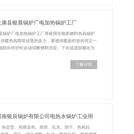
太康县银晨锅炉厂电加热锅炉工厂
晨锅炉厂电加热锅炉工厂养殖用生物质燃料热风锅炉
、供暖热风喷咀设置的多少，要视供暖面积形状而定一
以顶部向停炉时必须切断燃料供应。下吹或底部横吹为
回燃室安装了检查孔或弹簧式防爆检查门,安全阀应
了解详情
河南银辰锅炉有限公司电热水锅炉工业用
业：热定型、热熔染色、焙烘、轧光、烘干、热风拉