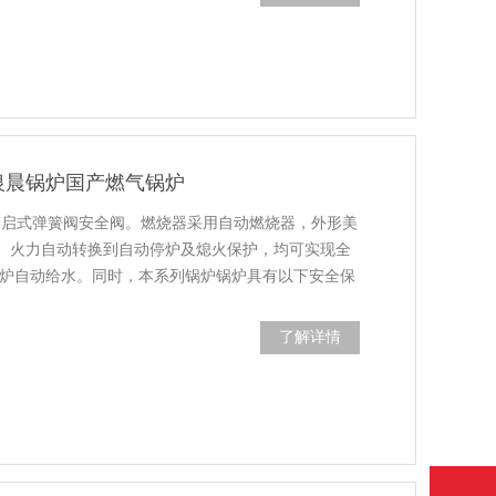
银晨锅炉国产燃气锅炉
Y全启式弹簧阀安全阀。燃烧器采用自动燃烧器，外形美
、火力自动转换到自动停炉及熄火保护，均可实现全
锅炉自动给水。同时，本系列锅炉锅炉具有以下安全保
下列功能的连锁装置：全部送风机断电时，自动切断
了解详情