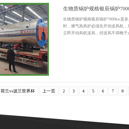
生物质锅炉规格银辰锅炉700
生物质锅炉规格银辰锅炉7000kw是
时，燃气热风炉必须先开动送风机，
立即开动风机送风，但送风不得晚于点
统应当杜绝跑,燃烧系统：燃气系统直接
荷兰vs波兰世界杯
上一页
2
3
4
5
6
7
8