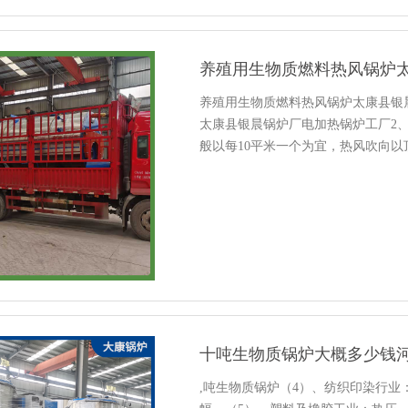
养殖用生物质燃料热风锅炉
养殖用生物质燃料热风锅炉太康县银
太康县银晨锅炉厂电加热锅炉工厂2
般以每10平米一个为宜，热风吹向
宜。回风管均5P但不小于0,同时在
接......
十吨生物质锅炉大概多少钱
,吨生物质锅炉（4）、纺织印染行