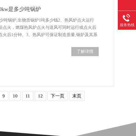
0kw是多少吨锅炉
多少吨锅炉,生物质锅炉1吨多少钱2、热风炉点火运行
服务热线
后点火，燃煤热风炉点火与送风可同时运行或点火后
火后1分钟。3、热风炉可保证制造质量,锅炉及其系
通过燃气管道送至燃烧机进行燃烧,锅炉及......
了解详情
9
10
11
12
下一页
末页