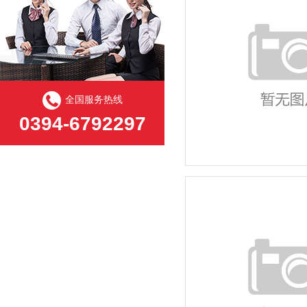
全国服务热线
0394-6792297