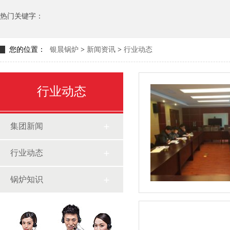
热门关键字：
您的位置：
银晨锅炉
>
新闻资讯
>
行业动态
行业动态
集团新闻
行业动态
锅炉知识