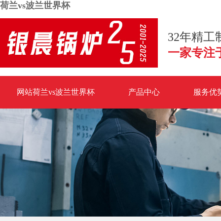
荷兰vs波兰世界杯
32年精
一家专注
网站荷兰vs波兰世界杯
产品中心
服务优
荷兰vs波兰世界杯