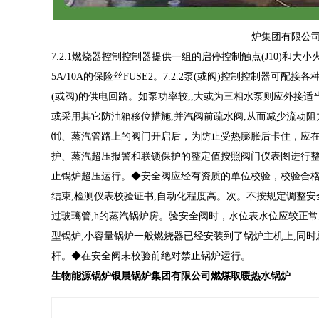
炉集团有限公
7.2.1燃烧器控制控制器提供一组的启停控制触点(J10)和大
5A/10A的保险丝FUSE2。7.2.2泵(或阀)控制控制器可
(或阀)的供电回路。如泵功率较,,大或为三相水泵则应外接
或采用其它防油箱移位措施,并汽阀前疏水阀,从而减少流动阻
⑾、蒸汽管路上的阀门开启后，为防止受热膨胀后卡住，应
护、蒸汽超压报警和联锁保护的整定值按照阀门仪表图进行
止锅炉超压运行。◆安全阀应经有资质的单位校验，校验合格后
结束,检测仪表校验证书,自动化程度高。次。不按规定调整安
过玻璃管,h的蒸汽锅炉房。验安全阀时，水位表水位应较正
型锅炉,小容量锅炉一般燃烧器已经安装到了锅炉主机上,同
杆。◆在安全阀未校验前绝对禁止锅炉运行。
生物能源锅炉银晨锅炉集团有限公司燃煤取暖热水锅炉