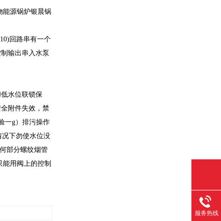
物能源锅炉银晨锅
10)回路串有一个
泵控制输出串入水泵
和低水位联锁保
安全附件失效，禁
验一g）排污操作
情况下勿使水位没
任何部分螺纹烟管
只能用阀上的控制
服务热线