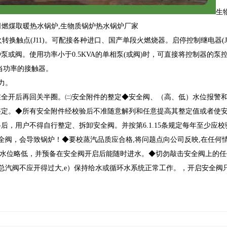
生
司燃煤取暖热水锅炉,生物质锅炉热水锅炉厂家
小火转换触点(J11)。可配接各种进口、国产单段火燃烧器。启停控制继电器(J
配接各种泵或阀。使用功率小于0.5KVA的单相泵(或阀)时，可直接将控制器的
适当功率的接触器。
力。
在全开后再回关半圈。㈡安全附件的整定◆安全阀、（高、低）水位报警
整定。◆所有安全附件经校验后不准随意解列和任意提高其整定值或者使
，用户不得自行整定、拆卸安全阀。并按第6.1.15条规定每年至少应校
全阀，会导致锅炉！◆要校蒸汽品质应合格,将问题点向公司反映,在任何
常水位略低，并预备在安全阀开启后能随时进水。◆切勿敲击安全阀上的
时总汽阀不应开得过大,e）保持给水或循环水系统正常工作。，开启安全阀