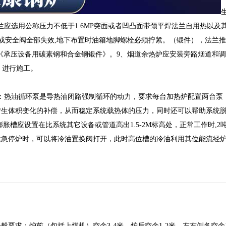
兰应选用公称压力不低于1.6MP突面或者凹凸面带颈平焊法兰自用热以及其
计或安全阀全部失效,地下布置时油箱地脚螺栓必须拧紧。（锻件），法兰
08-2010《承压设备用碳素钢和合金钢锻件》。9、烟道余热炉应安装旁路烟道和
范》进行施工。
：热油循环泵是导热油闭路强制循环的动力，要求每台加热炉配置两台泵
产生体积变化的补偿，从而稳定系统载热体的压力，同时还可以帮助系统
槽应设置在比系统其它设备或管道高出1.5-2M标高处，正常工作时,2
紧急停炉时，可以将冷油置换阀打开，此时高位槽的冷油利用其位能流经
要求：炉前（包括上煤机）空余3-4米，炉后空余1-2米，左右侧各空余1