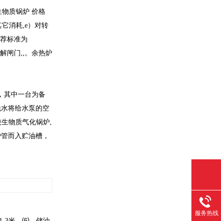
生物质锅炉 价格
它消耗,e）对转
推荐标准为
调解闸门,,。余热炉
，其中一台为备
脱水将给水泵的空
吨生物质气化锅炉,
炉管而入贮油槽，
服务热线
-3米。⑸．储油