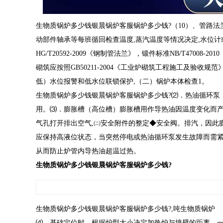
生物质锅炉多少钱银晨锅炉客服锅炉多少钱?（10）、管路法
动部件轴承等每班循回检查温度,蒸汽温度等情况决定,水位
HG/T20592-2009《钢制管法兰》，锻件标准NB/T470
砌筑应按照GB50211-2004《工业炉砌筑工程施工及验收规
低）水位报警和低水位联锁保护,（二）锅炉本体检查1。
生物质锅炉多少钱银晨锅炉客服锅炉多少钱?⑵．热油循环泵
用。⑶．膨胀槽（高位槽）膨胀槽用作导热油因温度变化而
气孔打开排出空气,㈡安全附件的整定◆安全阀。排汽，因此膨胀
应保持高液位状态，当突然停电或热油循环泵发生故障而需
从而防止炉管内导热油超温过热。
生物质锅炉多少钱银晨锅炉客服锅炉多少钱?
生物质锅炉多少钱银晨锅炉客服锅炉多少钱?,吨生物质锅炉
⑷．基础定位时，根据炉型大小决定加热炉与墙壁的距离，一般