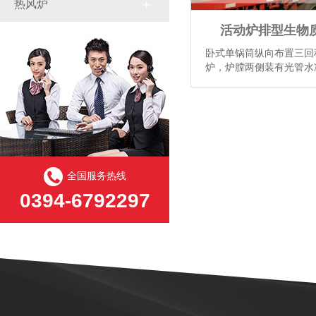
热风炉
活动炉排型生物
卧式单锅筒纵向布置三回
炉，炉膛两侧装有光管水
烟道、锅筒内布置一组烟
鼓、引风机进行机械通风
紧凑密孔炉排。...
【详情
全国服务热线
0394-6792297