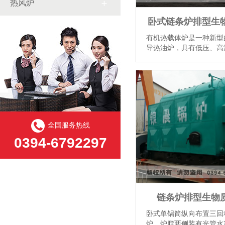
热风炉
卧式链条炉排型生
有机热载体炉是一种新型
导热油炉，具有低压、高
供热温度可达到液相340℃
度。...
【详情】
全国服务热线
0394-6792297
链条炉排型生物
卧式单锅筒纵向布置三回
炉，炉膛两侧装有光管水