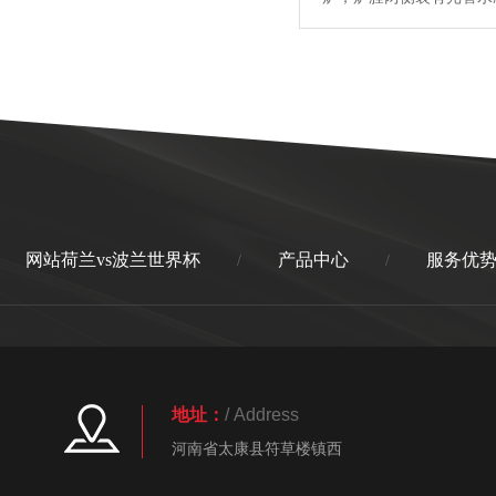
烟道、锅筒内布置一组烟
鼓、引风机进行机械通风
小鳞片炉排。...
【详情】
网站荷兰vs波兰世界杯
产品中心
服务优
/
/
地址：
/ Address
河南省太康县符草楼镇西