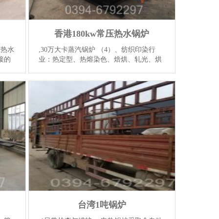
香港180kw常压热水锅炉
压热水
,30万大卡蒸汽锅炉 （4）、纺织印染行
接的
业：热定型、热熔染色、焙烘、轧光、烘
干、热风拉幅。（5）、塑料及橡胶工
径应
业：热压、热延、挤压、硫化成型、轧
情】
光、喷射注机、胶浆搅拌机、...
【详情】
台湾1吨锅炉