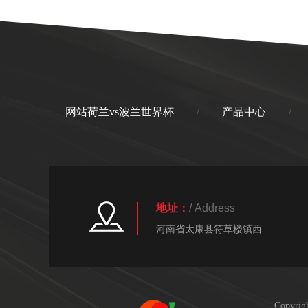
情】
网站荷兰vs波兰世界杯
产品中心
/
/
地址：
/ Address
河南省太康县符草楼镇西
Copyr