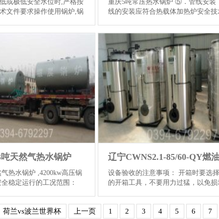
低或极低安全水位时,严格按
重庆5吨常压热水锅炉 ⑤．管线安装
术文件要求操作使用锅炉,锅
线的安装应符合热载体加热炉安全技
能的连锁装置：全部送风机
程规定。并参照本说明书及工艺流程
3）检查炉排中间是否有断
行。用于受压管线的主体材料应有相
片以及...
【详情】
质量证明书。管线的联...
【详情】
.3吨天然气热水锅炉
气热水锅炉 ,4200kw高压锅
设备验收的注意事项： 开箱时要选
安全稳定运行的工况范围：
的开箱工具，不要用力过猛，以免损
锅炉参数、燃料特性、水质要
内设备； ⑶ ⑷ 锅炉大件在卸车时，
参数序号项目结果依据标准1
要吊车起吊就位时，应考虑起重设备
荷兰vs波兰世界杯
上一页
1
2
3
4
5
6
7
/h2额定蒸汽压力...
【详
吊能力（按有关规定...
【详情】