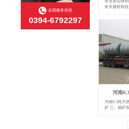
并当水位降到
有关规程和技
全国服务热线
炉具有下列功
0394-6792297
断电时。 （
裂、脱落的炉排
河南0
河南0.3吨天然
炉 三、锅炉
80%～四、
求（1）锅炉
额定蒸发量10t