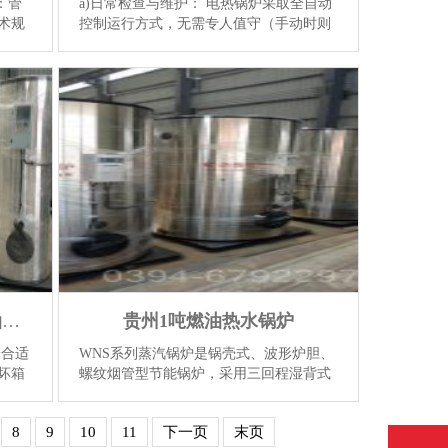
：管
a)日常检查与维护： 电热锅炉采取全自动
术规
控制运行方式，无需专人值守（手动时则
图进
需专人值守），但应派一名熟练操作员定
应的
期对系统进行检查，以维持系统的正常、
合理运行，检查应注...
【详情】
辽宁CWNS2.1-85/60-QY燃油热水锅炉
贵州1吨燃油热水锅炉
择合适
WNS系列蒸汽锅炉是锅壳式、波形炉胆、
坏箱
螺纹烟管型节能锅炉，采用三回程湿背式
如需
结构，燃料在炉胆内燃烧产生高温烟气，
的起
经回燃室对流管束前烟箱对流管束后烟箱
8
9
10
11
下一页
末页
常压冷凝器烟囱排入大...
【详情】