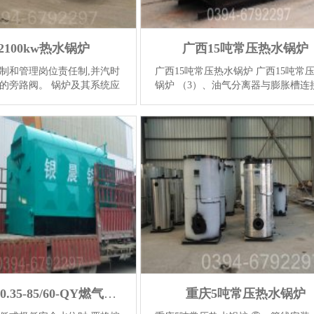
2100kw热水锅炉
广西15吨常压热水锅炉
制和管理岗位责任制,并汽时
广西15吨常压热水锅炉 广西15吨常
的旁路阀。 锅炉及其系统应
锅炉 （3）、油气分离器与膨胀槽连
、滴、漏，充分利用冷凝
膨胀管，严禁装设阀门并不得保温。
和连续排污水的热量，并且
（4）、膨胀罐、储油罐的排气管直
提高可...
【详情】
比膨胀管规定值大一档次，排...
【详
辽宁CLHS0.35-85/60-QY燃气热水锅炉
重庆5吨常压热水锅炉