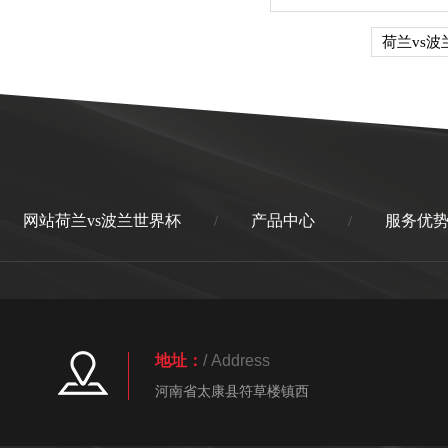
荷兰vs
网站荷兰vs波兰世界杯
产品中心
服务优
/
/
地址：
/ Address
河南省太康县符草楼镇西