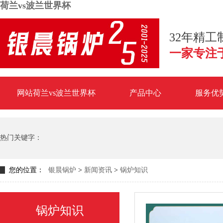
荷兰vs波兰世界杯
32年精
一家专注
网站荷兰vs波兰世界杯
产品中心
服务优
荷兰vs波兰世界杯
热门关键字：
您的位置：
银晨锅炉
>
新闻资讯
>
锅炉知识
锅炉知识