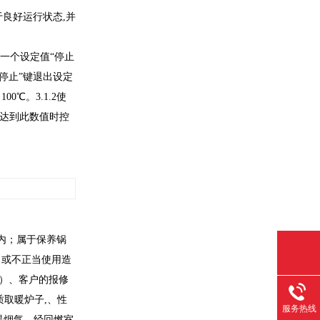
于良好运行状态,并
一个设定值“停止
停止”键退出设定
℃。3.1.2使
温达到此数值时控
内；属于保养锅
。或不正当使用造
5）、客户的报修
取暖炉子,、性
服务热线
温烟气，经回燃室