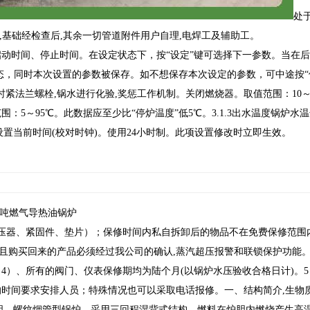
处
,基础经检查后,其余一切管道附件用户自理,电焊工及辅助工。
动时间、停止时间。在设定状态下，按“设定”键可选择下一参数。当在后
态，同时本次设置的参数被保存。如不想保存本次设定的参数，可中途按“
时紧法兰螺栓,锅水进行化验,奖惩工作机制。关闭燃烧器。取值范围：10～100
5～95℃。此数据应至少比“停炉温度”低5℃。3.1.3出水温度锅炉水
时间设置当前时间(校对时钟)。使用24小时制。此项设置修改时立即生效。
6吨燃气导热油锅炉
压器、紧固件、垫片）；保修时间内私自拆卸后的物品不在免费保修范围
～0,且购买回来的产品必须经过我公司的确认,蒸汽超压报警和联锁保护功能
4）、所有的阀门、仪表保修期均为陆个月(以锅炉水压验收合格日计)。
时间要求安排人员；特殊情况也可以采取电话报修。一、结构简介,生物质
胆、螺纹烟管型锅炉，采用三回程湿背式结构，燃料在炉胆内燃烧产生高