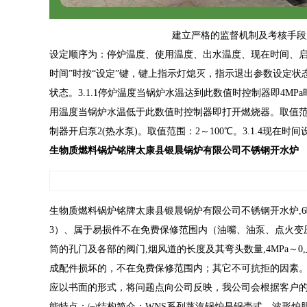
建立严格的监督机制及考核手段
设定顺序为：停炉温度、使用温度、出水温度、现在时间、启
时间”时按“设定”键，键上指示灯熄灭，指示退出参数设定状
状态。3.1.1停炉温度当锅炉水温达到此数值时控制器即4MPa
用温度当锅炉水温低于此数值时控制器即打开燃烧器。取值范围：
制器开启泵2(热水泵)。取值范围：2～100℃。3.1.4现在
生物质燃料锅炉铭牌太康县银晨锅炉有限公司不锈钢开水炉
生物质燃料锅炉铭牌太康县银晨锅炉有限公司不锈钢开水炉,
3）、属于易损件不在免费保修范围内（油嘴、油泵、点火变
筒的孔门及各部的阀门,烟风道的长度及其弯头数量,4MPa
成配件损坏的，不在免费保修范围内；其它不可抗拒的因素。
应以书面的形式，将问题点向公司反映，我公司会根据客户的
能特点：㈠结构简介：WNS系列蒸汽锅炉是锅壳式、波形炉