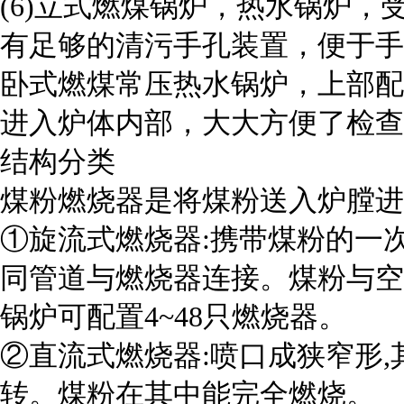
(6)立式燃煤锅炉，热水锅炉
有足够的清污手孔装置，便于手
卧式燃煤常压热水锅炉，上部配
进入炉体内部，大大方便了检查
结构分类
煤粉燃烧器是将煤粉送入炉膛进
①旋流式燃烧器:携带煤粉的一
同管道与燃烧器连接。煤粉与空
锅炉可配置4~48只燃烧器。
②直流式燃烧器:喷口成狭窄形
转。煤粉在其中能完全燃烧。