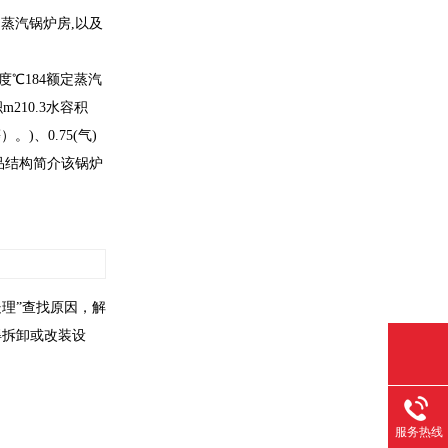
的蒸汽锅炉房,以及
度℃184额定蒸汽
m210.3水容积
)、0.75(气)
、产品结构简介该锅炉
理”查找原因，解
得拆卸或改装设
服务热线