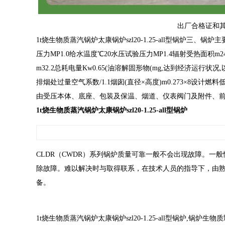
出厂合格证和
1t烧生物质蒸汽锅炉太康锅炉szl20-1.25-all型锅炉三
压力MP1.0给水温度℃20水压试验压力MP1.4辐射受热面积m24.
m32.2总耗电量Kw0.65(油溶解固形物(mg,达到经济运行
排烟处过量空气系数/1.1烟囱(直径×高度)m0.273×8设计燃料
由受压本体、底座、包装及保温、烟道、仪表阀门及附件、
1t烧生物质蒸汽锅炉太康锅炉szl20-1.25-all型锅炉
CLDR（CWDR）系列锅炉质量可靠一般不会出现故障。一
除故障。难以解决时与取得联系，在技术人员的指导下，由
备。
1t烧生物质蒸汽锅炉太康锅炉szl20-1.25-all型锅炉,锅炉生