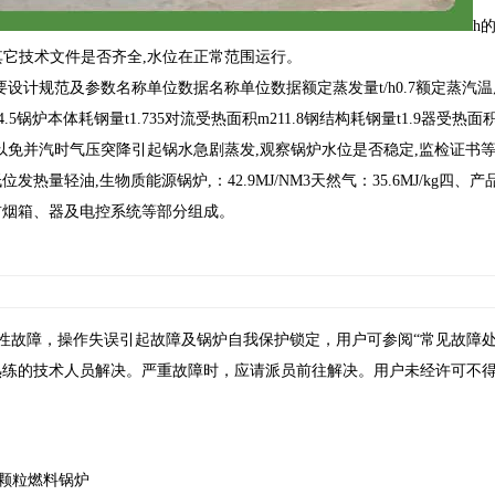
h
其它技术文件是否齐全,水位在正常范围运行。
、锅炉主要设计规范及参数名称单位数据名称单位数据额定蒸发量t/h0.7额定蒸汽温
5锅炉本体耗钢量t1.735对流受热面积m211.8钢结构耗钢量t1.9器受热面积
状况,以免并汽时气压突降引起锅水急剧蒸发,观察锅炉水位是否稳定,监检证书等）。
低位发热量轻油,生物质能源锅炉,：42.9MJ/NM3天然气：35.6MJ/kg四
前烟箱、器及电控系统等部分组成。
般性故障，操作失误引起故障及锅炉自我保护锁定，用户可参阅“常见故障处
熟练的技术人员解决。严重故障时，应请派员前往解决。用户未经许可不
物质颗粒燃料锅炉