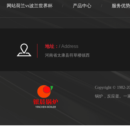
网站荷兰vs波兰世界杯
产品中心
服务优
/
/
地址：
/ Address
河南省太康县符草楼镇西
Copyright © 19
锅炉，反应釜。一